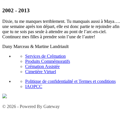
2002 - 2013
Dixie, tu me manques terriblement. Tu manquais aussi à Maya….
une semaine après ton départ, elle est donc partie te rejoindre afin
que tu ne sois pas seule à attendre au pont de l’arc-en-ciel.
Continuez mes filles à prendre soin l’une de l’autre!
Dany Marceau & Martine Landriault
Services de Crémation
Produits Commémoratifs
Crémation Assistée
Cimetière Virtuel
Politique de confidentialité et Termes et conditions
IAOPCC
© 2026 - Powered By Gateway