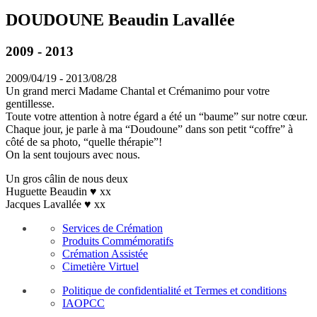
DOUDOUNE Beaudin Lavallée
2009 - 2013
2009/04/19 - 2013/08/28
Un grand merci Madame Chantal et Crémanimo pour votre
gentillesse.
Toute votre attention à notre égard a été un “baume” sur notre cœur.
Chaque jour, je parle à ma “Doudoune” dans son petit “coffre” à
côté de sa photo, “quelle thérapie”!
On la sent toujours avec nous.
Un gros câlin de nous deux
Huguette Beaudin ♥ xx
Jacques Lavallée ♥ xx
Services de Crémation
Produits Commémoratifs
Crémation Assistée
Cimetière Virtuel
Politique de confidentialité et Termes et conditions
IAOPCC