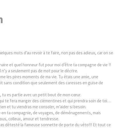
n
quelques mots d’au revoir à te faire, non pas des adieux, car on se
inaire et quel honneur fut pour moi d’être ta compagne de vie !!
l n’y a seulement pas de mot pour le décrire.
me les pires moments de ma vie. Tu étais une amie, une
ait sans condition que seulement des caresses en guise de
rt, tu es partie avec un petit bout de mon cœur.
qui te fera manger des clémentines et qui prendra soin de toi…
 rien et tu viendras me consoler, m’aider si besoin.
re en ta compagnie, de voyages, de déménagements, mais
isous, colleux, amour et tendresse.
u as détesté la fameuse sonnette de porte du véto!!! Et tout ce