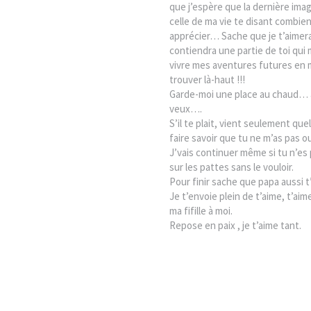
que j’espère que la dernière imag
celle de ma vie te disant combien
apprécier… Sache que je t’aimerai
contiendra une partie de toi qui
vivre mes aventures futures en 
trouver là-haut !!!
Garde-moi une place au chaud… a
veux….
S’il te plait, vient seulement q
faire savoir que tu ne m’as pas 
J’vais continuer même si tu n’es p
sur les pattes sans le vouloir.
Pour finir sache que papa aussi t’
Je t’envoie plein de t’aime, t’aim
ma fifille à moi.
Repose en paix , je t’aime tant.