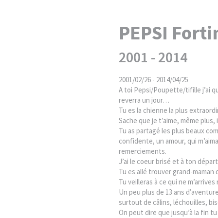
PEPSI Forti
2001 - 2014
2001/02/26 - 2014/04/25
A toi Pepsi/Poupette/tifille j’ai 
reverra un jour…
Tu es la chienne la plus extraord
Sache que je t’aime, même plus, i
Tu as partagé les plus beaux com
confidente, un amour, qui m’aim
remerciements.
J’ai le coeur brisé et à ton dépa
Tu es allé trouver grand-maman 
Tu veilleras à ce qui ne m’arrives
Un peu plus de 13 ans d’aventu
surtout de câlins, léchouilles, b
On peut dire que jusqu’à la fin t