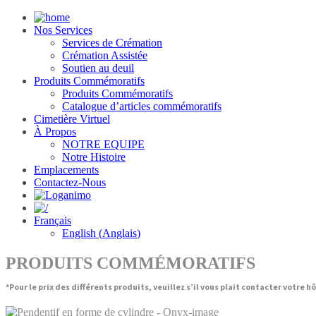
Nos Services
Services de Crémation
Crémation Assistée
Soutien au deuil
Produits Commémoratifs
Produits Commémoratifs
Catalogue d’articles commémoratifs
Cimetière Virtuel
À Propos
NOTRE EQUIPE
Notre Histoire
Emplacements
Contactez-Nous
Français
English
(
Anglais
)
PRODUITS COMMÉMORATIFS
*Pour le prix des différents produits, veuillez s’il vous plait contacter votre h